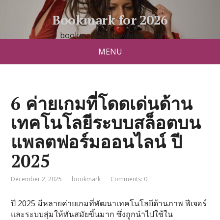
Bookmark for 2026
bookmark26.slavyanski.net
MENU
6 ค่ายเกมที่โดดเด่นด้าน
เทคโนโลยีระบบสล็อตบน
แพลตฟอร์มออนไลน์ ปี
2025
December 2, 2025
bookmark
Comments: 0
ปี 2025 มีหลายค่ายเกมที่พัฒนาเทคโนโลยีด้านภาพ ฟีเจอร์
และระบบสุ่มให้ทันสมัยขึ้นมาก ซึ่งถูกนำไปใช้ใน