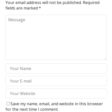
Your email address will not be published.
Required
fields are marked
*
Save my name, email, and website in this browser
for the next time I comment.