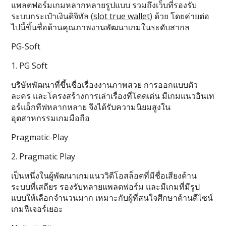
แพลตฟอร์มเกมหลากหลายรูปแบบ รวมถึงเว็บที่รองรับ
ระบบกระเป๋าเงินดิจิทัล (
slot true wallet
) ด้วย โดยค่ายต่อ
ไปนี้ขึ้นชื่อด้านคุณภาพงานพัฒนาเกมในระดับสากล
PG-Soft
1. PG Soft
บริษัทพัฒนาที่ขึ้นชื่อเรื่องงานภาพสวย การออกแบบตัว
ละคร และโครงสร้างการเล่าเรื่องที่โดดเด่น มีเกมแนวอินเท
อร์แอ็กทีฟหลากหลาย จึงได้รับความนิยมสูงใน
อุตสาหกรรมเกมมือถือ
Pragmatic-Play
2. Pragmatic Play
เป็นหนึ่งในผู้พัฒนาเกมแนววิดีโอสล็อตที่มีชื่อเสียงด้าน
ระบบที่เสถียร รองรับหลายแพลตฟอร์ม และมีเกมที่มีรูป
แบบให้เลือกจำนวนมาก เหมาะกับผู้ที่สนใจศึกษาด้านดีไซน์
เกมฟีเจอร์เยอะ