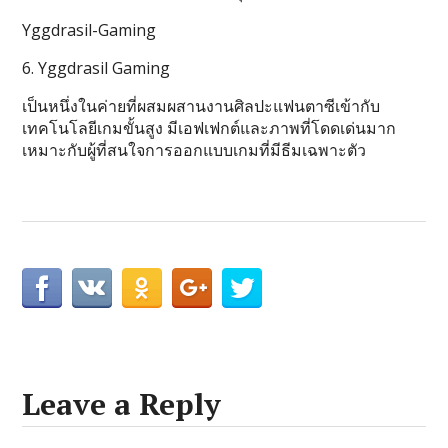
Yggdrasil-Gaming
6. Yggdrasil Gaming
เป็นหนึ่งในค่ายที่ผสมผสานงานศิลปะแฟนตาซีเข้ากับ
เทคโนโลยีเกมขั้นสูง มีเอฟเฟกต์และภาพที่โดดเด่นมาก
เหมาะกับผู้ที่สนใจการออกแบบเกมที่มีธีมเฉพาะตัว
Leave a Reply