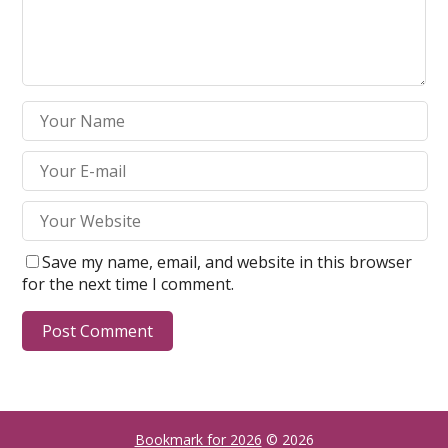
Save my name, email, and website in this browser
for the next time I comment.
Bookmark for 2026
© 2026