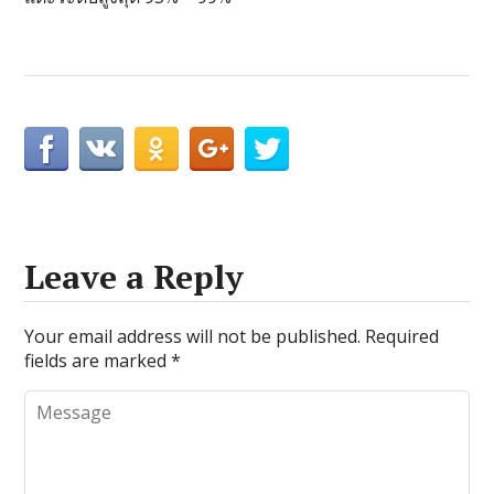
Leave a Reply
Your email address will not be published.
Required
fields are marked
*