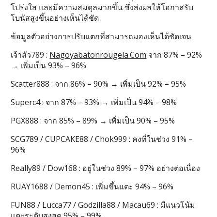
โปร่งใส และมีความสมดุลมากขึ้น ซึ่งส่งผลให้โอกาสรับ
โบนัสสูงขึ้นอย่างเห็นได้ชัด
ข้อมูลตัวอย่างการปรับแตกที่สามารถมองเห็นได้ชัดเจน
เจ้าสัว789 :
Nagoyabatonrougela.Com
จาก 87% – 92%
→ เพิ่มเป็น 93% – 96%
Scatter888 : จาก 86% – 90% → เพิ่มเป็น 92% – 95%
Superc4 : จาก 87% – 93% → เพิ่มเป็น 94% – 98%
PGX888 : จาก 85% – 89% → เพิ่มเป็น 90% – 95%
SCG789 / CUPCAKE88 / Chok999 : คงที่ในช่วง 91% –
96%
Really89 / Dow168 : อยู่ในช่วง 89% – 97% อย่างต่อเนื่อง
RUAY1688 / Demon45 : เพิ่มขึ้นแตะ 94% – 96%
FUN88 / Lucca77 / Godzilla88 / Macau69 : มีแนวโน้ม
แตะระดับสูงสุด 95% – 99%