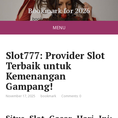
Bookmark for 2026
bookmark26.slavyanski.net
MENU
Slot777: Provider Slot
Terbaik untuk
Kemenangan
Gampang!
November 17, 2025
bookmark
Comments: 0