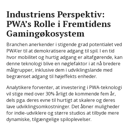
Industriens Perspektiv:
PWA’s Rolle i Fremtidens
Gamingøkosystem
Branchen anerkender i stigende grad potentialet ved
PWA’er til at demokratisere adgang til spil. I en tid
hvor mobilitet og hurtig adgang er altafgørende, kan
denne teknologi blive en nøglefaktor i at nå bredere
målgrupper, inklusive dem i udviklingslande med
begrænset adgang til højeffekts enheder.
Analytikere forventer, at investering i PWA-teknologi
vil stige med over 30% årligt de kommende fem år,
dels pga. deres evne til hurtigt at skalere og deres
lave udviklingsomkostninger. Det åbner muligheder
for indie-udviklere og større studios at tilbyde mere
dynamiske, tilgængelige spiloplevelser.