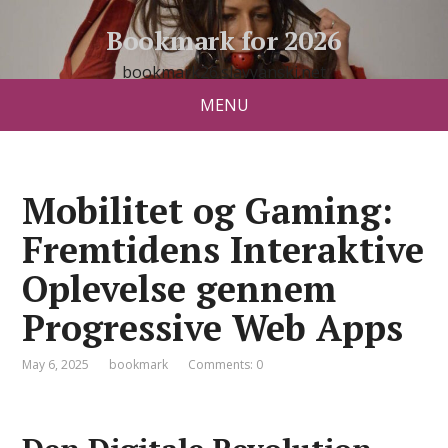
Bookmark for 2026
bookmark26.slavyanski.net
MENU
Mobilitet og Gaming:
Fremtidens Interaktive
Oplevelse gennem
Progressive Web Apps
May 6, 2025
bookmark
Comments: 0