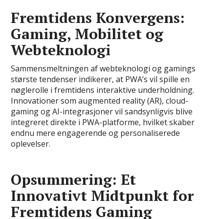
Fremtidens Konvergens:
Gaming, Mobilitet og
Webteknologi
Sammensmeltningen af webteknologi og gamings
største tendenser indikerer, at PWA’s vil spille en
nøglerolle i fremtidens interaktive underholdning.
Innovationer som augmented reality (AR), cloud-
gaming og AI-integrasjoner vil sandsynligvis blive
integreret direkte i PWA-platforme, hvilket skaber
endnu mere engagerende og personaliserede
oplevelser.
Opsummering: Et
Innovativt Midtpunkt for
Fremtidens Gaming