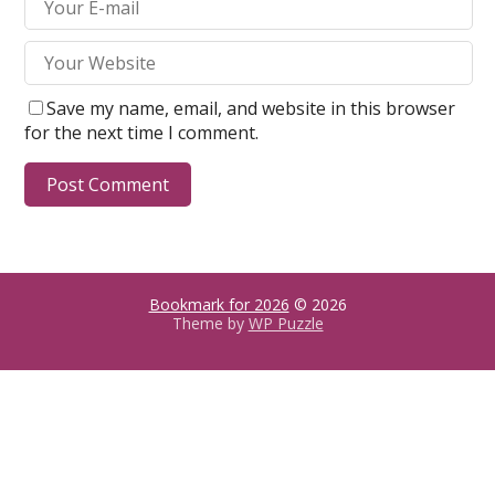
Save my name, email, and website in this browser
for the next time I comment.
Bookmark for 2026
© 2026
Theme by
WP Puzzle