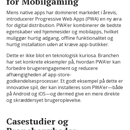
for Mobilgaming
Mens native apps har domineret markedet i årevis,
introducerer Progressive Web Apps (PWA) en ny æra
for digital distribution. PWA’er kombinerer de bedste
egenskaber ved hjemmesider og mobilapps, hvilket
muliggør hurtig adgang, offline funktionalitet og
hurtig installation uden at kræve app-butikker.
Dette er ikke blot en teknologisk kuriosa. Branchen
har set konkrete eksempler på, hvordan PWA’er kan
forbedre brugerengagement og reducere
afhængigheden af app-store-
godkendelsesprocesser. Et godt eksempel på dette er
innovative spil, der kan installeres som PWA’er—både
på Android og iOS—og dermed give en mere direkte
og skræddersyet brugeroplevelse.
Casestudier og