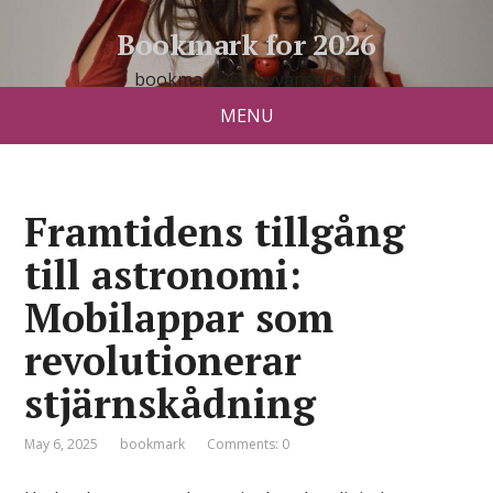
Bookmark for 2026
bookmark26.slavyanski.net
MENU
Framtidens tillgång
till astronomi:
Mobilappar som
revolutionerar
stjärnskådning
May 6, 2025
bookmark
Comments: 0