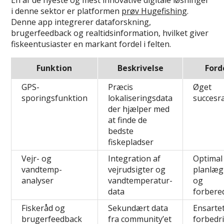
i denne sektor er platformen
prøv Hugefishing
.
Denne app integrerer dataforskning,
brugerfeedback og realtidsinformation, hvilket giver
fiskeentusiaster en markant fordel i felten.
Funktion
Beskrivelse
Ford
GPS-
Præcis
Øget
sporingsfunktion
lokaliseringsdata
succesr
der hjælper med
at finde de
bedste
fiskepladser
Vejr- og
Integration af
Optimal
vandtemp-
vejrudsigter og
planlæg
analyser
vandtemperatur-
og
data
forbere
Fiskeråd og
Sekundært data
Ensarte
brugerfeedback
fra community’et
forbedr