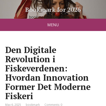
Bookmark for 2026
bookmark26.slavyanski.net
MENU
Den Digitale
Revolution i
Fiskeverdenen:
Hvordan Innovation
Former Det Moderne
Fiskeri
May 6, 2025
bookmark
Comments: 0