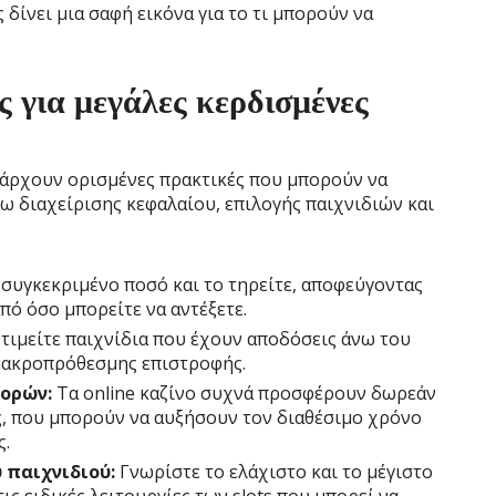
 δίνει μια σαφή εικόνα για το τι μπορούν να
ς για μεγάλες κερδισμένες
υπάρχουν ορισμένες πρακτικές που μπορούν να
σω διαχείρισης κεφαλαίου, επιλογής παιχνιδιών και
 συγκεκριμένο ποσό και το τηρείτε, αποφεύγοντας
ό όσο μπορείτε να αντέξετε.
ιμείτε παιχνίδια που έχουν αποδόσεις άνω του
 μακροπρόθεσμης επιστροφής.
ορών:
Τα online καζίνο συχνά προσφέρουν δωρεάν
, που μπορούν να αυξήσουν τον διαθέσιμο χρόνο
ς.
 παιχνιδιού:
Γνωρίστε το ελάχιστο και το μέγιστο