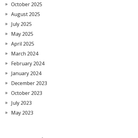
October 2025
August 2025
July 2025
May 2025
April 2025
March 2024
February 2024
January 2024
December 2023
October 2023
July 2023
May 2023