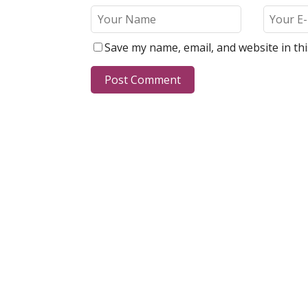
Save my name, email, and website in th