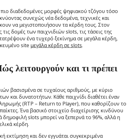
ις πιο διαδεδομένες μορφές ψηφιακού τζόγου τόσο
κνύοντας συνεχώς νέα δεδομένα, τεχνικές και
ώκουν να μεγιστοποιήσουν τα κέρδη τους. Στον
τις δομές των παιχνιδιών slots, τις τάσεις της
τατρέψουν ένα τυχερό ξεκίνημα σε μεγάλα κέρδη,
κευμένο site
μεγάλα κέρδη σε slots
.
ώς λειτουργούν και τι πρέπει
διών βασισμένα σε τυχαίους αριθμούς, με κύριο
ων και δυνατοτήτων. Κάθε παιχνίδι διαθέτει έναν
ρωμής (RTP – Return to Player), που καθορίζουν το
αίκτες. Ένα βασικό στοιχείο διαχείρισης κινδύνου
ά δημοφιλή slots μπορεί να ξεπερνά το 96%, αλλά η
ελικά κέρδη.
κή εκτίμηση και δεν εγγυάται συγκεκριμένα