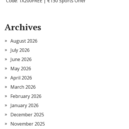
Code: 1X200FREE | €130 Sports Offer
Archives
August 2026
July 2026
June 2026
May 2026
April 2026
March 2026
February 2026
January 2026
December 2025
November 2025