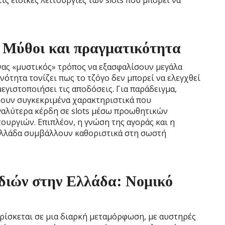
τις ειδικές λειτουργίες των slots που μπορεί να
: Μύθοι και πραγματικότητα
νας «μυστικός» τρόπος να εξασφαλίσουν μεγάλα
ινότητα τονίζει πως το τζόγο δεν μπορεί να ελεγχθεί
εγιστοποιήσει τις αποδόσεις. Για παράδειγμα,
ζουν συγκεκριμένα χαρακτηριστικά που
γαλύτερα κέρδη σε slots μέσω προωθητικών
ουργιών. Επιπλέον, η γνώση της αγοράς και η
 Ελλάδα συμβάλλουν καθοριστικά στη σωστή
διών στην Ελλάδα: Νομικό
ρίσκεται σε μια διαρκή μεταμόρφωση, με αυστηρές