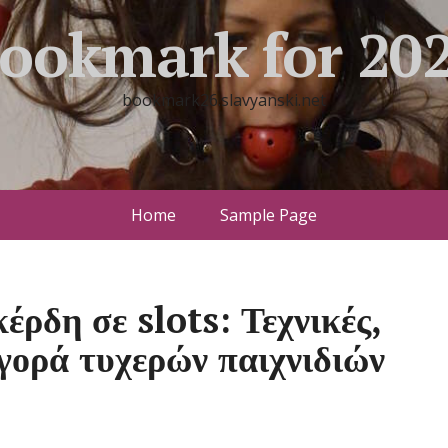
ookmark for 20
bookmark26.slavyanski.net
Home
Sample Page
έρδη σε slots: Τεχνικές,
αγορά τυχερών παιχνιδιών