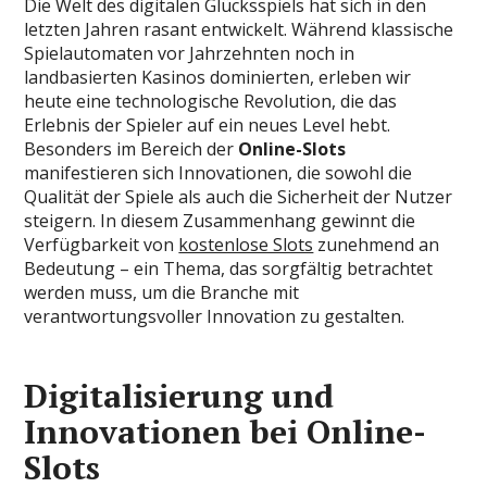
Die Welt des digitalen Glücksspiels hat sich in den
letzten Jahren rasant entwickelt. Während klassische
Spielautomaten vor Jahrzehnten noch in
landbasierten Kasinos dominierten, erleben wir
heute eine technologische Revolution, die das
Erlebnis der Spieler auf ein neues Level hebt.
Besonders im Bereich der
Online-Slots
manifestieren sich Innovationen, die sowohl die
Qualität der Spiele als auch die Sicherheit der Nutzer
steigern. In diesem Zusammenhang gewinnt die
Verfügbarkeit von
kostenlose Slots
zunehmend an
Bedeutung – ein Thema, das sorgfältig betrachtet
werden muss, um die Branche mit
verantwortungsvoller Innovation zu gestalten.
Digitalisierung und
Innovationen bei Online-
Slots