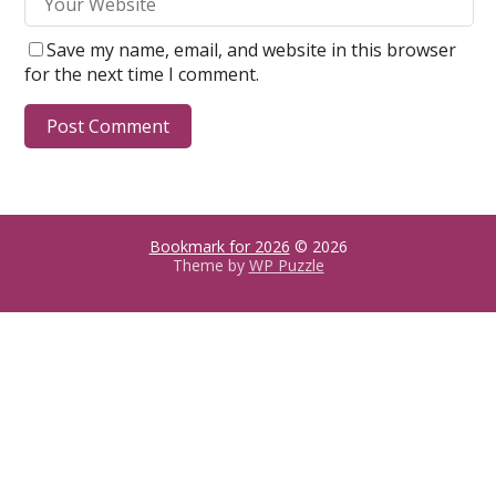
Save my name, email, and website in this browser
for the next time I comment.
Bookmark for 2026
© 2026
Theme by
WP Puzzle