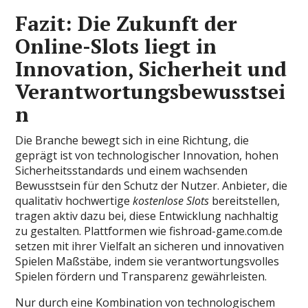
Fazit: Die Zukunft der
Online-Slots liegt in
Innovation, Sicherheit und
Verantwortungsbewusstsei
n
Die Branche bewegt sich in eine Richtung, die
geprägt ist von technologischer Innovation, hohen
Sicherheitsstandards und einem wachsenden
Bewusstsein für den Schutz der Nutzer. Anbieter, die
qualitativ hochwertige
kostenlose Slots
bereitstellen,
tragen aktiv dazu bei, diese Entwicklung nachhaltig
zu gestalten. Plattformen wie fishroad-game.com.de
setzen mit ihrer Vielfalt an sicheren und innovativen
Spielen Maßstäbe, indem sie verantwortungsvolles
Spielen fördern und Transparenz gewährleisten.
Nur durch eine Kombination von technologischem