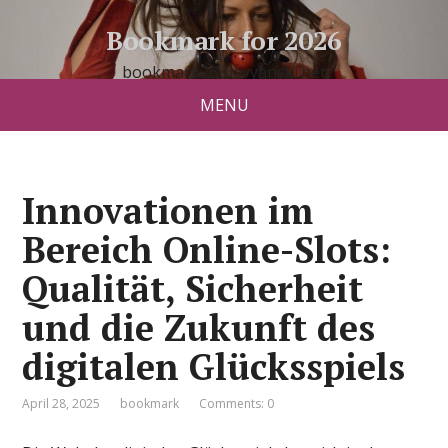
Bookmark for 2026
bookmark26.slavyanski.net
MENU
Innovationen im
Bereich Online-Slots:
Qualität, Sicherheit
und die Zukunft des
digitalen Glücksspiels
April 28, 2025
bookmark
Comments: 0