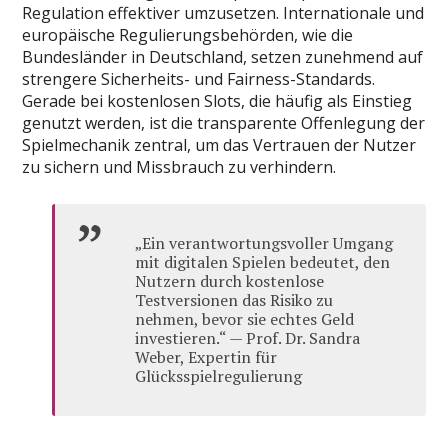
Regulation effektiver umzusetzen. Internationale und
europäische Regulierungsbehörden, wie die
Bundesländer in Deutschland, setzen zunehmend auf
strengere Sicherheits- und Fairness-Standards.
Gerade bei kostenlosen Slots, die häufig als Einstieg
genutzt werden, ist die transparente Offenlegung der
Spielmechanik zentral, um das Vertrauen der Nutzer
zu sichern und Missbrauch zu verhindern.
„Ein verantwortungsvoller Umgang
mit digitalen Spielen bedeutet, den
Nutzern durch kostenlose
Testversionen das Risiko zu
nehmen, bevor sie echtes Geld
investieren.“ — Prof. Dr. Sandra
Weber, Expertin für
Glücksspielregulierung