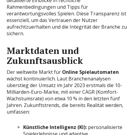
detaillierte Einblicke in rechtliche
Rahmenbedingungen und Tipps für
verantwortungsvolles Spielen. Diese Transparenz ist
essenziell, um das Vertrauen der Nutzer
aufrechtzuerhalten und die Integrität der Branche zu
sichern.
Marktdaten und
Zukunftsausblick
Der weltweite Markt für
Online Spielautomaten
wächst kontinuierlich. Laut Branchenanalysen
überstieg der Umsatz im Jahr 2023 erstmals die 10-
Milliarden-Euro-Marke, mit einer CAGR (Komfort-
Wachstumsrate) von etwa 10 % in den letzten fünf
Jahren. Zukunftstrends, die bereits Realität werden,
umfassen:
Künstliche Intelligenz (KI):
personalisierte
Spielerlebnisse und adaptive