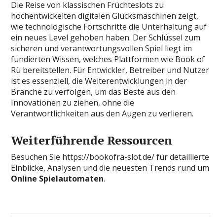
Die Reise von klassischen Früchteslots zu
hochentwickelten digitalen Glücksmaschinen zeigt,
wie technologische Fortschritte die Unterhaltung auf
ein neues Level gehoben haben. Der Schlüssel zum
sicheren und verantwortungsvollen Spiel liegt im
fundierten Wissen, welches Plattformen wie Book of
Rü bereitstellen. Für Entwickler, Betreiber und Nutzer
ist es essenziell, die Weiterentwicklungen in der
Branche zu verfolgen, um das Beste aus den
Innovationen zu ziehen, ohne die
Verantwortlichkeiten aus den Augen zu verlieren.
Weiterführende Ressourcen
Besuchen Sie https://bookofra-slot.de/ für detaillierte
Einblicke, Analysen und die neuesten Trends rund um
Online Spielautomaten
.