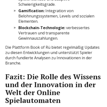
Schwierigkeitsgrade.
Gamification:
Integration von
Belohnungssystemen, Levels und sozialen
Elementen.
Blockchain-Technologie:
verbessertes
Vertrauen und transparente
Gewinnauszahlungen.
Die Plattform Book of Rü bietet regelmäßig Updates
zu diesen Entwicklungen und unterstützt Spieler
durch fundierte Analysen zu Innovationen in der
Branche.
Fazit: Die Rolle des Wissens
und der Innovation in der
Welt der Online
Spielautomaten