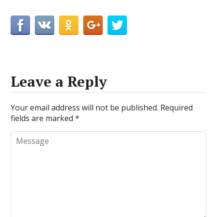
Leave a Reply
Your email address will not be published.
Required
fields are marked
*