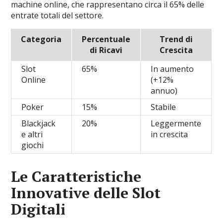
machine online, che rappresentano circa il 65% delle
entrate totali del settore.
Categoria
Percentuale
Trend di
di Ricavi
Crescita
Slot
65%
In aumento
Online
(+12%
annuo)
Poker
15%
Stabile
Blackjack
20%
Leggermente
e altri
in crescita
giochi
Le Caratteristiche
Innovative delle Slot
Digitali