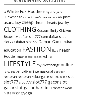
BOOKMARK 26 CLOUD
#White Fox Hoodie
30mg vape juice
99exchange
AR plate
airport transfer
arc raiders
cheap
asana
buy
chrome hearts jewelry
CLOTHING
Custom Emily Chicken
Boxes
cv
daftar-slot777.com
daftar situs
Daman Game
slot777
daftar slot777
dubai
FASHION
education
health
ffxiv
Hoodie
kuliner
items for sale
kopen
LIFESTYLE
online
my99exchange
pendidikan internasional
Party Bus
peptiden
restoran
restoran keluarga
slot
Slope Unblocked
slot777
slot777 gacor
slot
slot 777
gacor
slot gacor hari ini
Trapstar
wear
yoga
plate
writing