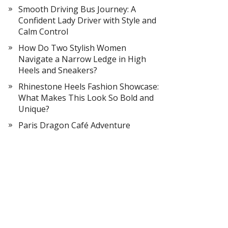
Smooth Driving Bus Journey: A
Confident Lady Driver with Style and
Calm Control
How Do Two Stylish Women
Navigate a Narrow Ledge in High
Heels and Sneakers?
Rhinestone Heels Fashion Showcase:
What Makes This Look So Bold and
Unique?
Paris Dragon Café Adventure