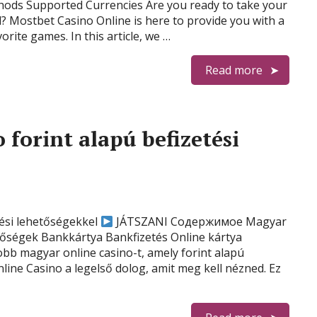
ods Supported Currencies Are you ready to take your
l? Mostbet Casino Online is here to provide you with a
rite games. In this article, we …
Read more
forint alapú befizetési
tési lehetőségekkel
JÁTSZANI Содержимое Magyar
etőségek Bankkártya Bankfizetés Online kártya
obb magyar online casino-t, amely forint alapú
ine Casino a legelső dolog, amit meg kell nézned. Ez