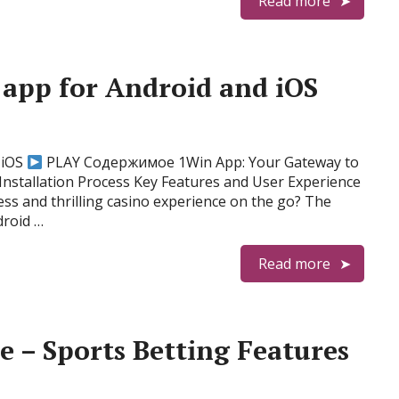
Read more
 app for Android and iOS
 iOS
PLAY Содержимое 1Win App: Your Gateway to
nstallation Process Key Features and User Experience
ss and thrilling casino experience on the go? The
droid …
Read more
e – Sports Betting Features