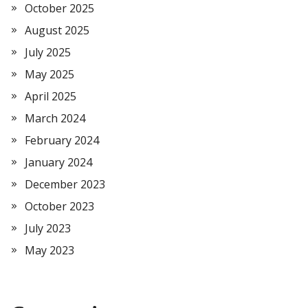
October 2025
August 2025
July 2025
May 2025
April 2025
March 2024
February 2024
January 2024
December 2023
October 2023
July 2023
May 2023