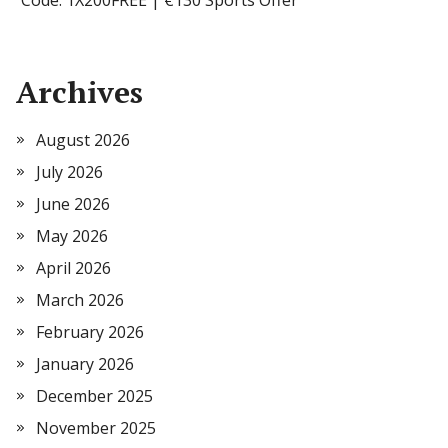
Code: 1X200FREE | €130 Sports Offer
Archives
August 2026
July 2026
June 2026
May 2026
April 2026
March 2026
February 2026
January 2026
December 2025
November 2025