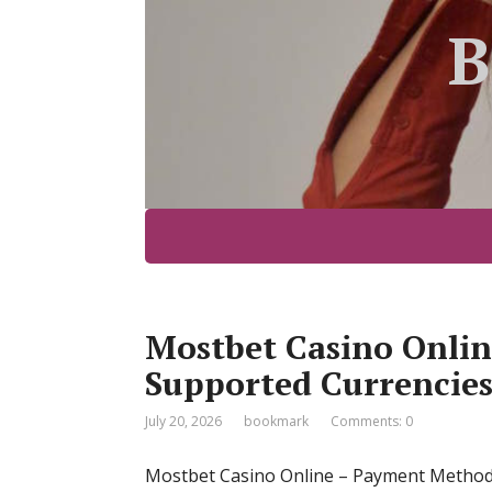
B
Mostbet Casino Onli
Supported Currencie
July 20, 2026
bookmark
Comments: 0
Mostbet Casino Online – Payment Method