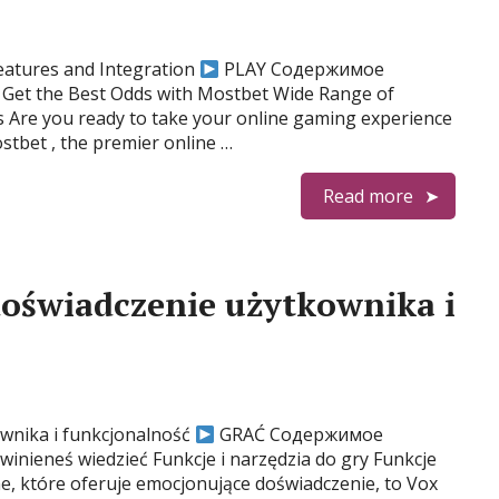
eatures and Integration
PLAY Содержимое
 Get the Best Odds with Mostbet Wide Range of
 Are you ready to take your online gaming experience
stbet , the premier online …
Read more
doświadczenie użytkownika i
ownika i funkcjonalność
GRAĆ Содержимое
inieneś wiedzieć Funkcje i narzędzia do gry Funkcje
ne, które oferuje emocjonujące doświadczenie, to Vox