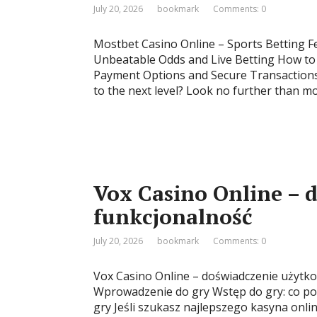
July 20, 2026
bookmark
Comments: 0
Mostbet Casino Online – Sports Betting F
Unbeatable Odds and Live Betting How to
Payment Options and Secure Transactions
to the next level? Look no further than mo
Vox Casino Online – 
funkcjonalność
July 20, 2026
bookmark
Comments: 0
Vox Casino Online – doświadczenie użytk
Wprowadzenie do gry Wstęp do gry: co pow
gry Jeśli szukasz najlepszego kasyna onli