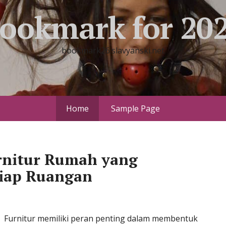
ookmark for 20
bookmark26.slavyanski.net
Home
Sample Page
rnitur Rumah yang
tiap Ruangan
Furnitur memiliki peran penting dalam membentuk