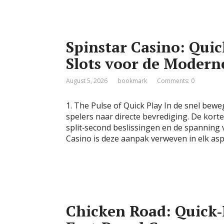
Spinstar Casino: Qui
Slots voor de Modern
August 5, 2026
bookmark
Comments: 0
1. The Pulse of Quick Play In de snel bew
spelers naar directe bevrediging. De korte,
split‑second beslissingen en de spanning 
Casino is deze aanpak verweven in elk asp
Chicken Road: Quick‑H