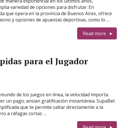
 de manera exponencial en los últimos años,
lia variedad de opciones para disfrutar. En
da que opera en la provincia de Buenos Aires, ofrece
asino y opciones de apuestas deportivas, como lo …
Read more
pidas para el Jugador
mundo de los juegos en línea, la velocidad importa.
er un pago; ansían gratificación instantánea. SupaBet
lificada que te permite saltar directamente a la
rno a ráfagas cortas …
Read more