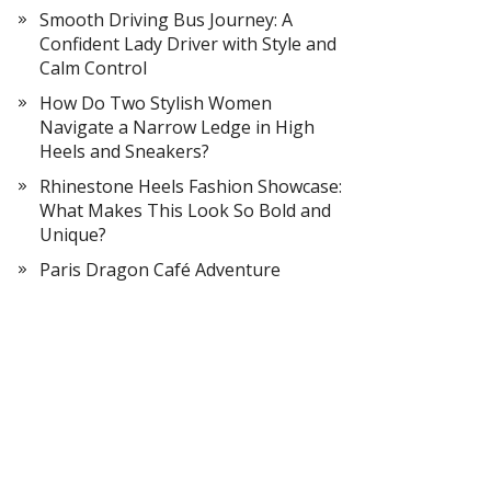
Smooth Driving Bus Journey: A
Confident Lady Driver with Style and
Calm Control
How Do Two Stylish Women
Navigate a Narrow Ledge in High
Heels and Sneakers?
Rhinestone Heels Fashion Showcase:
What Makes This Look So Bold and
Unique?
Paris Dragon Café Adventure