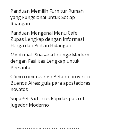
Panduan Memilih Furnitur Rumah
yang Fungsional untuk Setiap
Ruangan
Panduan Mengenal Menu Cafe
Zupas Lengkap dengan Informasi
Harga dan Pilihan Hidangan
Menikmati Suasana Lounge Modern
dengan Fasilitas Lengkap untuk
Bersantai
Cómo comenzar en Betano provincia
Buenos Aires: guía para apostadores
novatos
SupaBet: Victorias Rápidas para el
Jugador Moderno