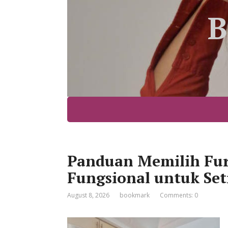
B
Panduan Memilih Fu
Fungsional untuk Se
August 8, 2026
bookmark
Comments: 0