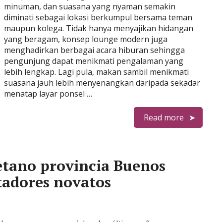
minuman, dan suasana yang nyaman semakin
diminati sebagai lokasi berkumpul bersama teman
maupun kolega. Tidak hanya menyajikan hidangan
yang beragam, konsep lounge modern juga
menghadirkan berbagai acara hiburan sehingga
pengunjung dapat menikmati pengalaman yang
lebih lengkap. Lagi pula, makan sambil menikmati
suasana jauh lebih menyenangkan daripada sekadar
menatap layar ponsel …
Read more
tano provincia Buenos
tadores novatos