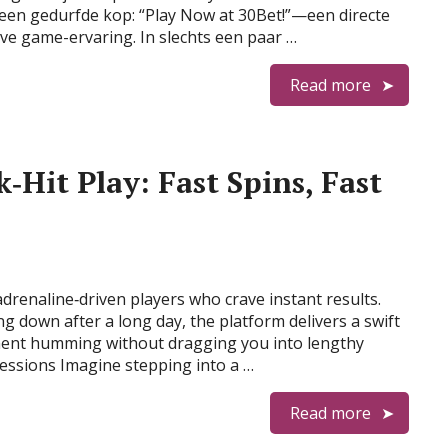
t een gedurfde kop: “Play Now at 30Bet!”—een directe
ve game-ervaring. In slechts een paar …
Read more
Hit Play: Fast Spins, Fast
drenaline‑driven players who crave instant results.
g down after a long day, the platform delivers a swift
ment humming without dragging you into lengthy
 Sessions Imagine stepping into a …
Read more